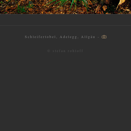
Schleifertobel, Adelegg, Allgäu -
© stefan rohloff