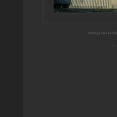
Hallgrímskirkj
© 