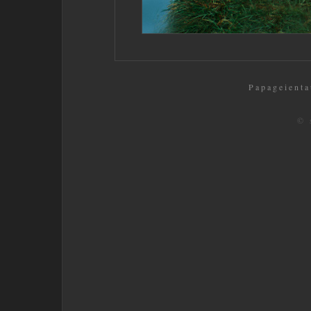
Papageientau
© 